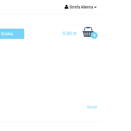
Strefa klienta
arcza
Zaloguj się
Zarejestruj się
0,00 zł
0
Dodaj zgłoszenie
sploatacja
Blog
Kontakt
Rexel