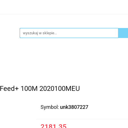
ykuły biurowe
Artykuły spożywcze
Chemia Gospod
atacja
Blog
Kontakt
ły spożywcze
Chemia Gospodarcza
Urządzenia i ek
toFeed+ 100M 2020100MEU
Symbol:
unk3807227
2181.35