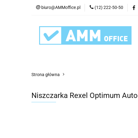
biuro@AMMoffice.pl
(12) 222-50-50
Kategorie
Art
Urządzenia i eksplo
Kategorie
Artykuły biurowe
Artyku
Strona główna
Niszczarka Rexel Optimum Au