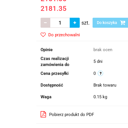
2181.35
szt.
Do koszyka
Do przechowalni
Opinie
brak ocen
Czas realizacji
5 dni
zamówienia do
Cena przesyłki
0
Dostępność
Brak towaru
Waga
0.15 kg
Pobierz produkt do PDF