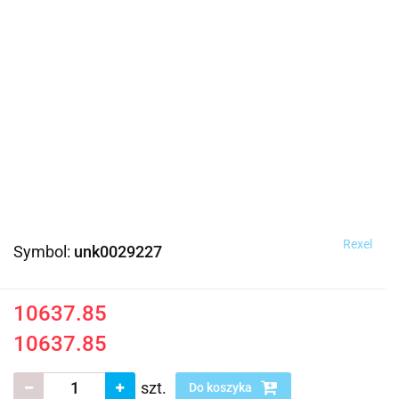
Rexel
Symbol:
unk0029227
10637.85
10637.85
szt.
Do koszyka