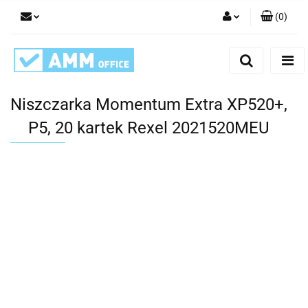
(
0
)
Zaloguj się
Zarejestruj się
Dodaj zgłoszenie
Niszczarka Momentum Extra XP520+,
P5, 20 kartek Rexel 2021520MEU