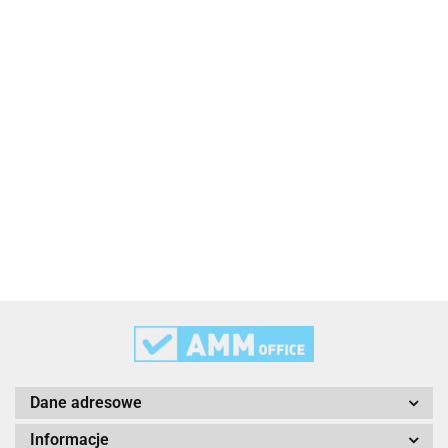
2x3
3L
3M
Dane adresowe
Informacje