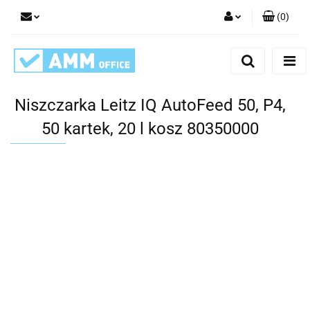
(
0
)
Zaloguj się
Zarejestruj się
Dodaj zgłoszenie
Niszczarka Leitz IQ AutoFeed 50, P4,
50 kartek, 20 l kosz 80350000