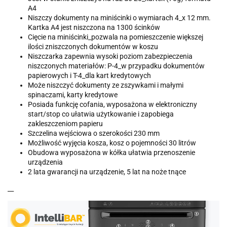
A4
Niszczy dokumenty na miniścinki o wymiarach 4_x 12 mm.
Kartka A4 jest niszczona na 1300 ścinków
Cięcie na miniścinki_pozwala na pomieszczenie większej
ilości zniszczonych dokumentów w koszu
Niszczarka zapewnia wysoki poziom zabezpieczenia
niszczonych materiałów: P-4_w przypadku dokumentów
papierowych i T-4_dla kart kredytowych
Może niszczyć dokumenty ze zszywkami i małymi
spinaczami, karty kredytowe
Posiada funkcję cofania, wyposażona w elektroniczny
start/stop co ułatwia użytkowanie i zapobiega
zakleszczeniom papieru
Szczelina wejściowa o szerokości 230 mm
Możliwość wyjęcia kosza, kosz o pojemności 30 litrów
Obudowa wyposażona w kółka ułatwia przenoszenie
urządzenia
2 lata gwarancji na urządzenie, 5 lat na noże tnące
__