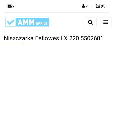
(
0
)
Zaloguj się
Zarejestruj się
Dodaj zgłoszenie
Niszczarka Fellowes LX 220 5502601