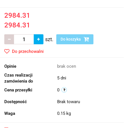
2984.31
2984.31
szt.
Do koszyka
Do przechowalni
Opinie
brak ocen
Czas realizacji
5 dni
zamówienia do
Cena przesyłki
0
Dostępność
Brak towaru
Waga
0.15 kg