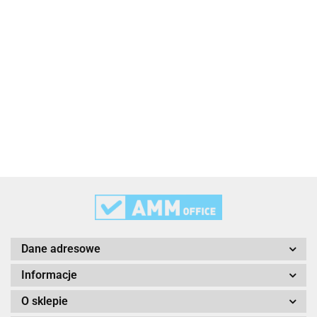
2x3
3L
3M
Dane adresowe
Informacje
O sklepie