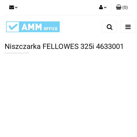
(
0
)
Zaloguj się
Zarejestruj się
Dodaj zgłoszenie
Niszczarka FELLOWES 325i 4633001