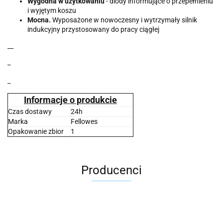
Wygodna w użytkowaniu
- diody informujące o przepełnieniu
i wyjętym koszu
Mocna.
Wyposażone w nowoczesny i wytrzymały silnik
indukcyjny przystosowany do pracy ciągłej
__
_
_
Informacje o produkcie
Czas dostawy
24h
Marka
Fellowes
Opakowanie zbior
1
Producenci