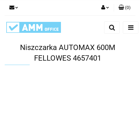
(
0
)
Zaloguj się
Zarejestruj się
Dodaj zgłoszenie
Niszczarka AUTOMAX 600M
FELLOWES 4657401