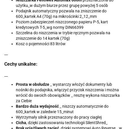
użytku_w dużym biurze przez grupę powyżej 5 osób
Podajnik automatyczny pozwala na zniszczenie do
600_kartek A4 (70g) na mikrościnki 2_12_mm
Poziom zabezpieczeń niszczonego papieru P-5, kart
kredytowych T-5_wg normy DIN66399
Szczelina do niszczenia w trybie ręcznym pozwala na
zniszczenie do 14 kartek (70g)
Kosz o pojemności 83 litrów
__
Cechy unikalne:
__
Prosta w obsłudze
_ wystarczy włożyć dokumenty lub
nośniki do podajnika, włączyć przycisk niszczenia i można
wrócić do swoich obowiązków _ resztę wykona niszczarka
za Ciebie
Bardzo duża wydajność
_ niszczy automatycznie do
600_kartek w zaledwie 15_minut
Wytrzymały silnik przeznaczony do pracy ciagłej
Cicha
, dzięki zastosowaniu technologii SilentShred_
Brak uciążliwych zacięć
, dzięki systemowi Auto Reverse _ w