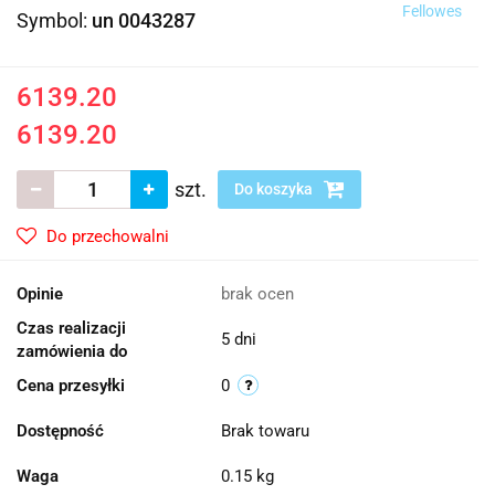
Fellowes
Symbol:
un 0043287
6139.20
6139.20
szt.
Do koszyka
Do przechowalni
Opinie
brak ocen
Czas realizacji
5 dni
zamówienia do
Cena przesyłki
0
Dostępność
Brak towaru
Waga
0.15 kg