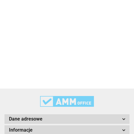
2x3
3L
3M
Dane adresowe
Informacje