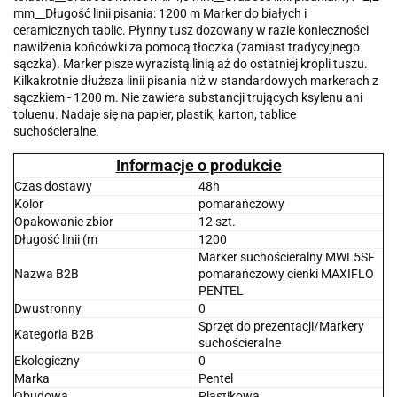
mm__Długość linii pisania: 1200 m Marker do białych i
ceramicznych tablic. Płynny tusz dozowany w razie konieczności
nawilżenia końcówki za pomocą tłoczka (zamiast tradycyjnego
sączka). Marker pisze wyrazistą linią aż do ostatniej kropli tuszu.
Kilkakrotnie dłuższa linii pisania niż w standardowych markerach z
sączkiem - 1200 m. Nie zawiera substancji trujących ksylenu ani
toluenu. Nadaje się na papier, plastik, karton, tablice
suchościeralne.
Informacje o produkcie
Czas dostawy
48h
Kolor
pomarańczowy
Opakowanie zbior
12 szt.
Długość linii (m
1200
Marker suchościeralny MWL5SF
Nazwa B2B
pomarańczowy cienki MAXIFLO
PENTEL
Dwustronny
0
Sprzęt do prezentacji/Markery
Kategoria B2B
suchościeralne
Ekologiczny
0
Marka
Pentel
Obudowa
Plastikowa