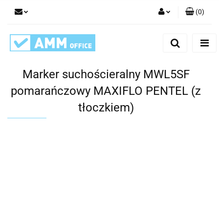
(
0
)
Zaloguj się
Zarejestruj się
Dodaj zgłoszenie
Marker suchościeralny MWL5SF
pomarańczowy MAXIFLO PENTEL (z
tłoczkiem)