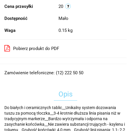
Cena przesyłki
20
Dostępność
Mało
Waga
0.15 kg
Pobierz produkt do PDF
Zamówienie telefoniczne: (12) 222 50 50
Opis
Do białych i ceramicznych tablic__Unikalny system dozowania
tuszu za pomocą tłoczka__3-4 krotnie dłuższa linia pisania niż w
tradycyjnym markerze__Bardzo wytrzymała i odporna na
zasychanie końcówka__Nie zawiera substancji trujących - ksylenu i
toluenu__Grubość końcówki: 4,0 mm__Grubość linii pisania: 1,1- 2,2