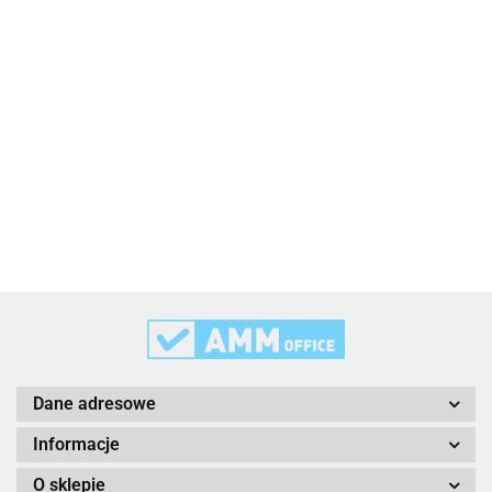
2x3
3L
3M
Dane adresowe
Informacje
O sklepie