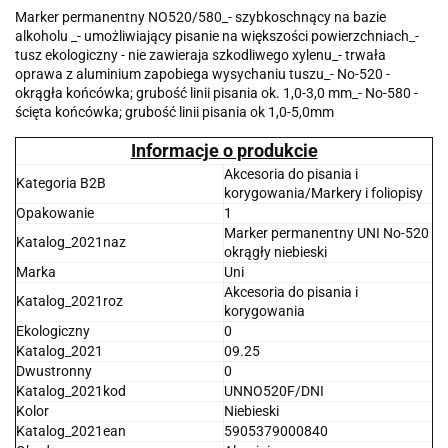
Marker permanentny NO520/580_- szybkoschnący na bazie
alkoholu _- umożliwiający pisanie na większości powierzchniach_-
tusz ekologiczny - nie zawieraja szkodliwego xylenu_- trwała
oprawa z aluminium zapobiega wysychaniu tuszu_- No-520 -
okrągła końcówka; grubość linii pisania ok. 1,0-3,0 mm_- No-580 -
ścięta końcówka; grubość linii pisania ok 1,0-5,0mm
Informacje o produkcie
Akcesoria do pisania i
Kategoria B2B
korygowania/Markery i foliopisy
Opakowanie
1
Marker permanentny UNI No-520
Katalog_2021naz
okrągły niebieski
Marka
Uni
Akcesoria do pisania i
Katalog_2021roz
korygowania
Ekologiczny
0
Katalog_2021
09.25
Dwustronny
0
Katalog_2021kod
UNNO520F/DNI
Kolor
Niebieski
Katalog_2021ean
5905379000840