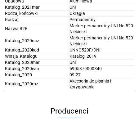
Obudowa
Aluminiowa
Katalog_2021mar
Uni
Rodzaj końcówki
Okrągła
Rodzaj
Permanentny
Marker permanentny UNI No-520
Nazwa B2B
Niebieski
Marker permanentny UNI No-520
Katalog_2020naz
Niebieski
Katalog_2020kod
UNNO520F/DNI
Wersja_Katalogu
Katalog_2019
Katalog_2020mar
Uni
Katalog_2020ean
5905379000840
Katalog_2020
09.27
Akcesoria do pisania i
Katalog_2020roz
korygowania
Producenci