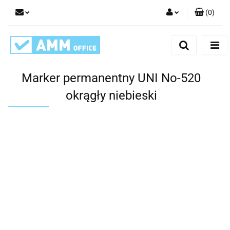
(
0
)
Zaloguj się
Zarejestruj się
Dodaj zgłoszenie
Marker permanentny UNI No-520
okrągły niebieski