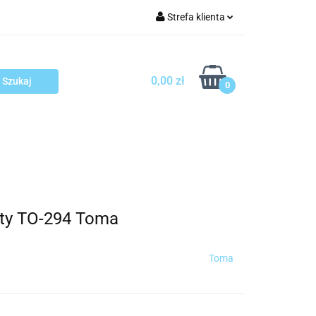
Strefa klienta
arcza
Zaloguj się
Zarejestruj się
0,00 zł
0
Dodaj zgłoszenie
sploatacja
Blog
Kontakt
łty TO-294 Toma
Toma