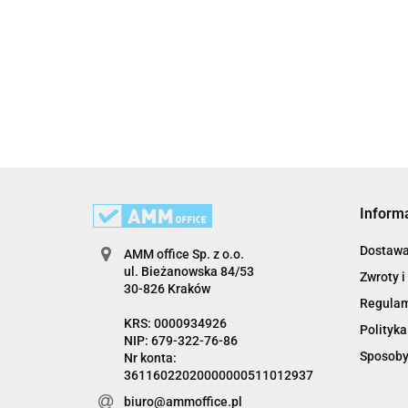
Inform
Dostaw
AMM office Sp. z o.o.
ul. Bieżanowska 84/53
Zwroty i
30-826 Kraków
Regula
KRS: 0000934926
Polityka
NIP: 679-322-76-86
Sposoby
Nr konta:
36116022020000000511012937
biuro@ammoffice.pl