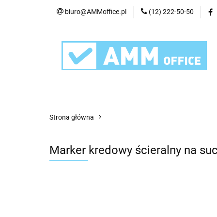
biuro@AMMoffice.pl
(12) 222-50-50
Kategorie
Art
Urządzenia i eksplo
Kategorie
Artykuły biurowe
Artyku
Strona główna
Marker kredowy ścieralny na su