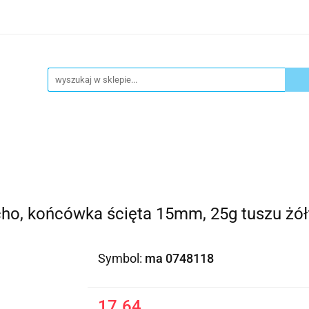
ykuły biurowe
Artykuły spożywcze
Chemia Gospod
atacja
Blog
Kontakt
ły spożywcze
Chemia Gospodarcza
Urządzenia i ek
cho, końcówka ścięta 15mm, 25g tuszu żó
Symbol:
ma 0748118
17.64