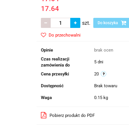
17.64
szt.
Do koszyka
Do przechowalni
Opinie
brak ocen
Czas realizacji
5 dni
zamówienia do
Cena przesyłki
20
Dostępność
Brak towaru
Waga
0.15 kg
Pobierz produkt do PDF