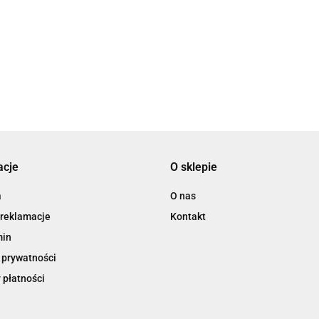
3L
acje
O sklepie
3M
a
O nas
 reklamacje
Kontakt
min
 prywatności
 płatności
3M Command