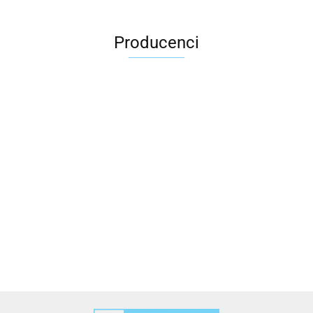
Producenci
2x3
3L