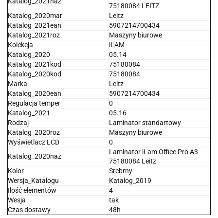
Katalog_2021naz
75180084 LEITZ
Katalog_2020mar
Leitz
Katalog_2021ean
5907214700434
Katalog_2021roz
Maszyny biurowe
Kolekcja
iLAM
Katalog_2020
05.14
Katalog_2021kod
75180084
Katalog_2020kod
75180084
Marka
Leitz
Katalog_2020ean
5907214700434
Regulacja temper
0
Katalog_2021
05.16
Rodzaj
Laminator standartowy
Katalog_2020roz
Maszyny biurowe
Wyświetlacz LCD
0
Laminator iLam Office Pro A3
Katalog_2020naz
75180084 Leitz
Kolor
Srebrny
Wersja_Katalogu
Katalog_2019
Ilość elementów
4
Wesja
tak
Czas dostawy
48h