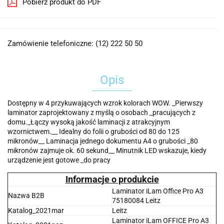
Pobierz produkt do PDF
Zamówienie telefoniczne: (12) 222 50 50
Opis
Dostępny w 4 przykuwających wzrok kolorach WOW. _Pierwszy
laminator zaprojektowany z myślą o osobach _pracujących z
domu._Łączy wysoką jakość laminacji z atrakcyjnym
wzornictwem.__ Idealny do folii o grubości od 80 do 125
mikronów__ Laminacja jednego dokumentu A4 o grubości _80
mikronów zajmuje ok. 60 sekund__ Minutnik LED wskazuje, kiedy
urządzenie jest gotowe _do pracy
Informacje o produkcie
Laminator iLam Office Pro A3
Nazwa B2B
75180084 Leitz
Katalog_2021mar
Leitz
Laminator iLam OFFICE Pro A3