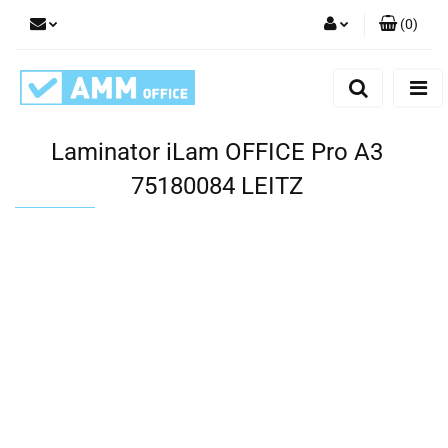
(
0
)
Zaloguj się
Zarejestruj się
Dodaj zgłoszenie
Laminator iLam OFFICE Pro A3
75180084 LEITZ