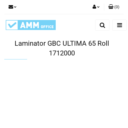
(
0
)
Zaloguj się
Zarejestruj się
Dodaj zgłoszenie
Laminator GBC ULTIMA 65 Roll
1712000