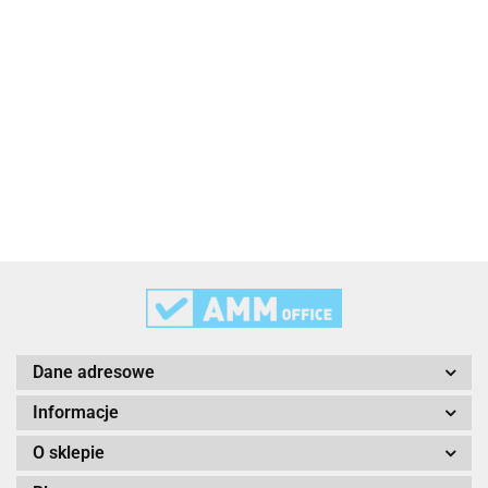
2x3
3L
3M
Dane adresowe
Informacje
O sklepie