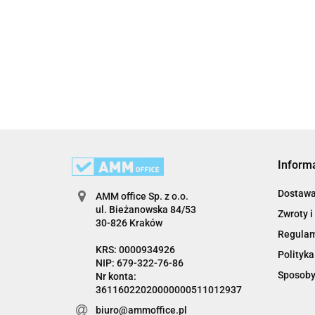
Inform
Dostaw
AMM office Sp. z o.o.
ul. Bieżanowska 84/53
Zwroty i
30-826 Kraków
Regula
KRS: 0000934926
Polityka
NIP: 679-322-76-86
Sposoby
Nr konta:
36116022020000000511012937
biuro@ammoffice.pl