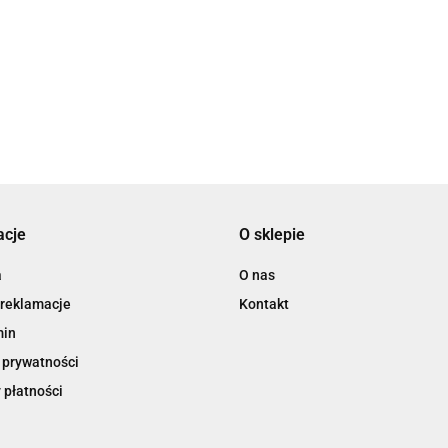
3L
acje
O sklepie
3M
a
O nas
 reklamacje
Kontakt
min
 prywatności
 płatności
3M Command