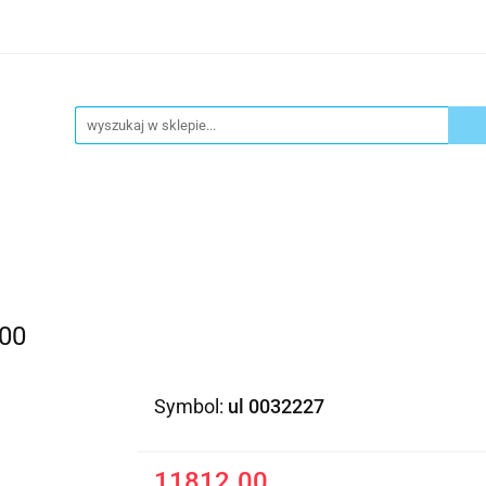
ykuły biurowe
Artykuły spożywcze
Chemia Gospod
atacja
Blog
Kontakt
ły spożywcze
Chemia Gospodarcza
Urządzenia i ek
00
Symbol:
ul 0032227
11812.00