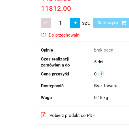
11812.00
szt.
Do koszyka
Do przechowalni
Opinie
brak ocen
Czas realizacji
5 dni
zamówienia do
Cena przesyłki
0
Dostępność
Brak towaru
Waga
0.15 kg
Pobierz produkt do PDF