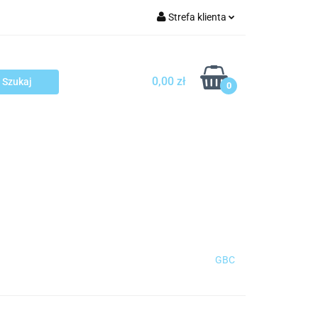
Strefa klienta
arcza
Zaloguj się
Zarejestruj się
0,00 zł
0
Dodaj zgłoszenie
sploatacja
Blog
Kontakt
GBC