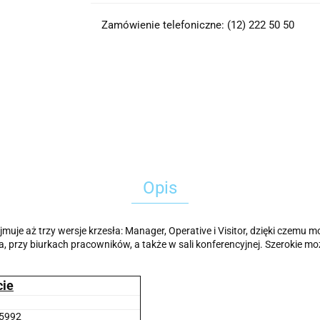
Zamówienie telefoniczne: (12) 222 50 50
Opis
jmuje aż trzy wersje krzesła: Manager, Operative i Visitor, dzięki czemu
, przy biurkach pracowników, a także w sali konferencyjnej. Szerokie m
cie
5992