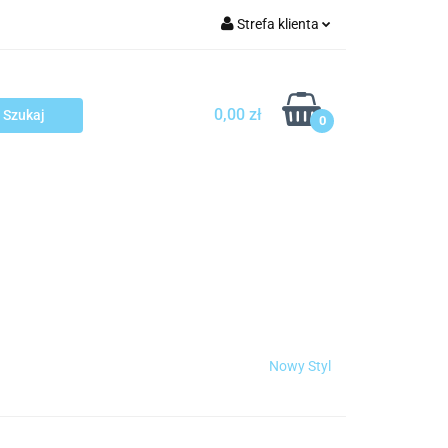
Strefa klienta
arcza
Zaloguj się
Zarejestruj się
0,00 zł
0
Dodaj zgłoszenie
sploatacja
Blog
Kontakt
Nowy Styl