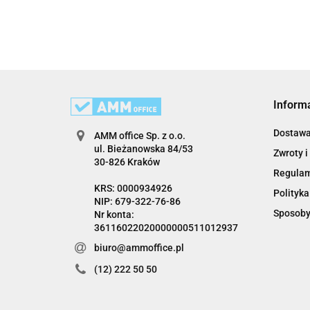
Inform
Dostaw
AMM office Sp. z o.o.
ul. Bieżanowska 84/53
Zwroty i
30-826 Kraków
Regula
KRS: 0000934926
Polityka
NIP: 679-322-76-86
Sposoby
Nr konta:
36116022020000000511012937
biuro@ammoffice.pl
(12) 222 50 50