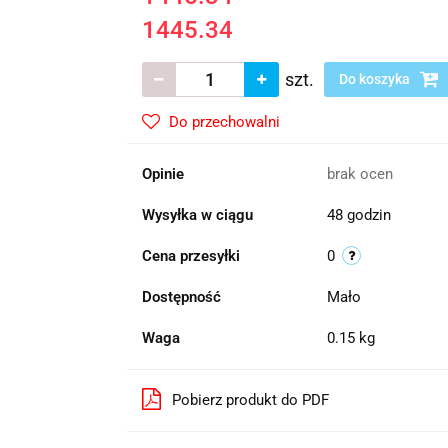
1445.34
szt.
Do koszyka
Do przechowalni
Opinie
brak ocen
Wysyłka w ciągu
48 godzin
Cena przesyłki
0
Dostępność
Mało
Waga
0.15 kg
Pobierz produkt do PDF