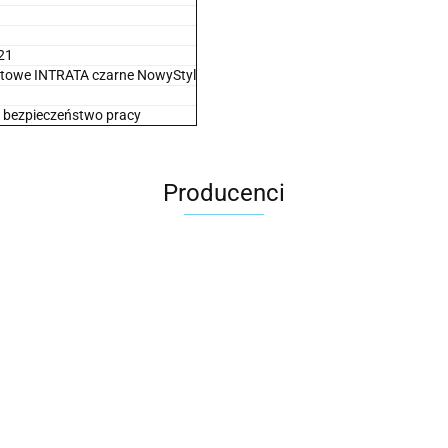
21
otowe INTRATA czarne NowyStyl
 bezpieczeństwo pracy
Producenci
2x3