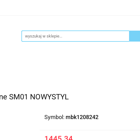
ykuły biurowe
Artykuły spożywcze
Chemia Gospod
atacja
Blog
Kontakt
ły spożywcze
Chemia Gospodarcza
Urządzenia i ek
arne SM01 NOWYSTYL
Symbol:
mbk1208242
1445.34