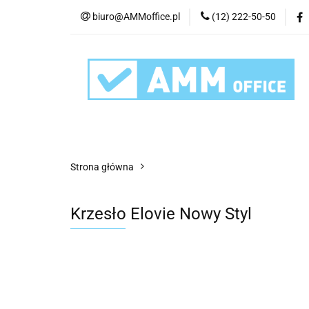
biuro@AMMoffice.pl
(12) 222-50-50
Kategorie
Art
Urządzenia i eksplo
Kategorie
Artykuły biurowe
Artyku
Strona główna
Krzesło Elovie Nowy Styl