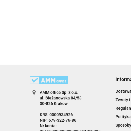
Inform
Dostaw
AMM office Sp. z o.o.
ul. Bieżanowska 84/53
Zwroty i
30-826 Kraków
Regula
KRS: 0000934926
Polityka
NIP: 679-322-76-86
Sposoby
Nr konta: