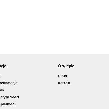
2x3
3L
acje
O sklepie
3M
a
O nas
 reklamacje
Kontakt
min
 prywatności
 płatności