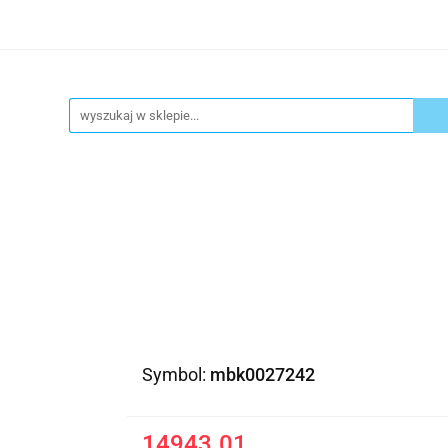
ykuły biurowe
Artykuły spożywcze
Chemia Gospod
atacja
Blog
Kontakt
ły spożywcze
Chemia Gospodarcza
Urządzenia i ek
Symbol:
mbk0027242
14943.01