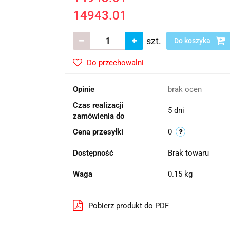
14943.01
szt.
Do koszyka
Do przechowalni
Opinie
brak ocen
Czas realizacji
5 dni
zamówienia do
Cena przesyłki
0
Dostępność
Brak towaru
Waga
0.15 kg
Pobierz produkt do PDF