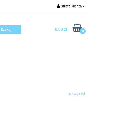
Strefa klienta
arcza
Zaloguj się
Zarejestruj się
0,00 zł
0
Dodaj zgłoszenie
sploatacja
Blog
Kontakt
Nowy Styl