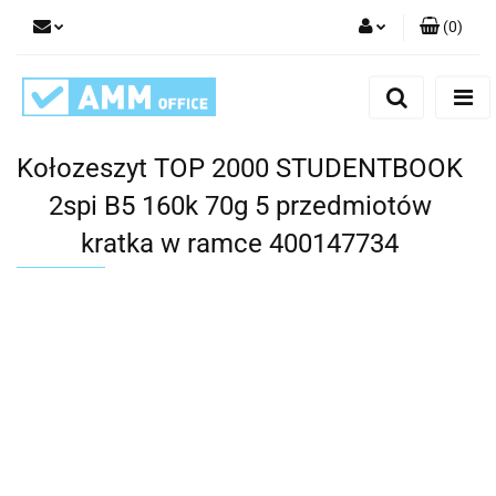
(
0
)
Zaloguj się
Zarejestruj się
Dodaj zgłoszenie
Kołozeszyt TOP 2000 STUDENTBOOK
2spi B5 160k 70g 5 przedmiotów
kratka w ramce 400147734