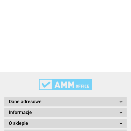
2x3
3L
3M
Dane adresowe
Informacje
O sklepie