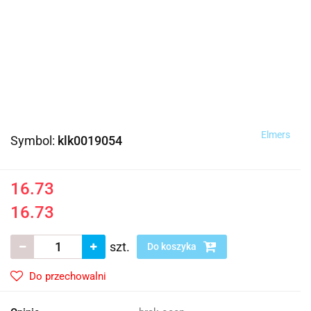
Elmers
Symbol:
klk0019054
16.73
16.73
szt.
Do koszyka
Do przechowalni