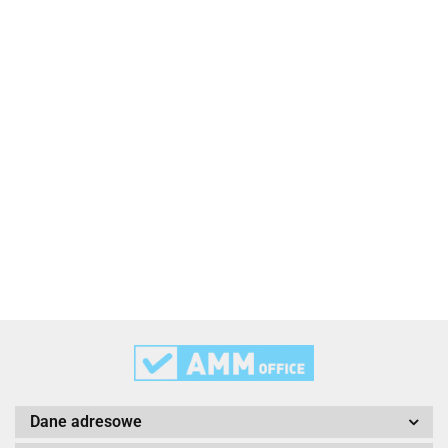
2x3
3L
3M
Dane adresowe