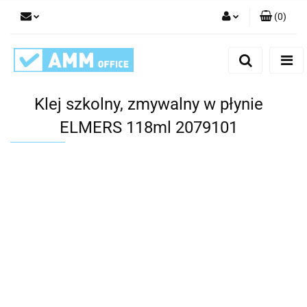
(
0
)
Zaloguj się
Zarejestruj się
Dodaj zgłoszenie
Klej szkolny, zmywalny w płynie
ELMERS 118ml 2079101