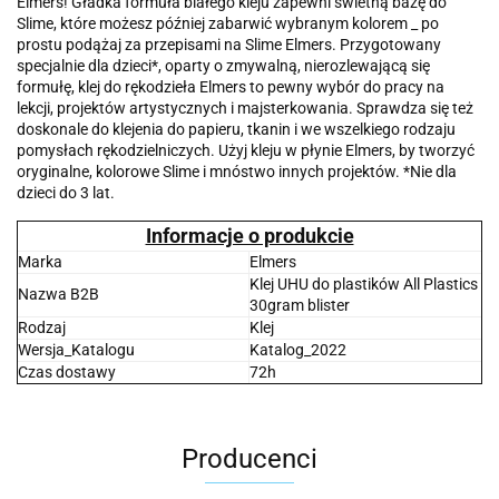
Elmers! Gładka formuła białego kleju zapewni świetną bazę do
Slime, które możesz później zabarwić wybranym kolorem _ po
prostu podążaj za przepisami na Slime Elmers. Przygotowany
specjalnie dla dzieci*, oparty o zmywalną, nierozlewającą się
formułę, klej do rękodzieła Elmers to pewny wybór do pracy na
lekcji, projektów artystycznych i majsterkowania. Sprawdza się też
doskonale do klejenia do papieru, tkanin i we wszelkiego rodzaju
pomysłach rękodzielniczych. Użyj kleju w płynie Elmers, by tworzyć
oryginalne, kolorowe Slime i mnóstwo innych projektów. *Nie dla
dzieci do 3 lat.
Informacje o produkcie
Marka
Elmers
Klej UHU do plastików All Plastics
Nazwa B2B
30gram blister
Rodzaj
Klej
Wersja_Katalogu
Katalog_2022
Czas dostawy
72h
Producenci