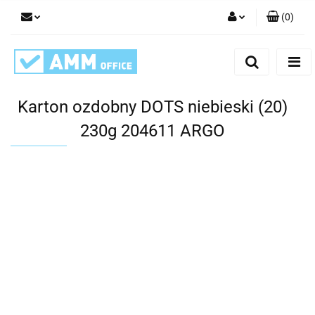
(
0
)
Zaloguj się
Zarejestruj się
Dodaj zgłoszenie
Karton ozdobny DOTS niebieski (20)
230g 204611 ARGO