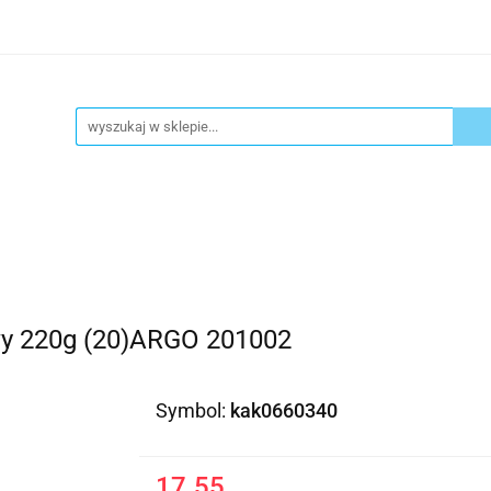
ykuły biurowe
Artykuły spożywcze
Chemia Gospod
atacja
Blog
Kontakt
ły spożywcze
Chemia Gospodarcza
Urządzenia i ek
y 220g (20)ARGO 201002
Symbol:
kak0660340
17.55