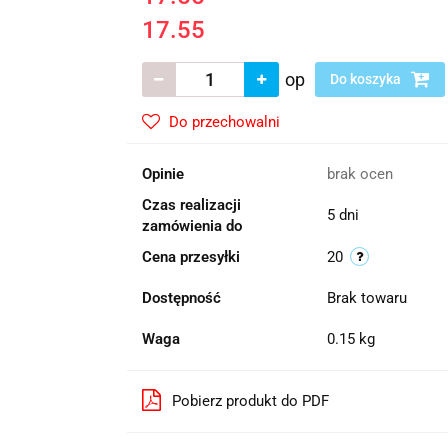
17.55
op
Do koszyka
Do przechowalni
Opinie
brak ocen
Czas realizacji
5 dni
zamówienia do
Cena przesyłki
20
Dostępność
Brak towaru
Waga
0.15 kg
Pobierz produkt do PDF