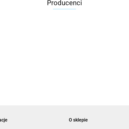
Producenci
2x3
3L
acje
O sklepie
3M