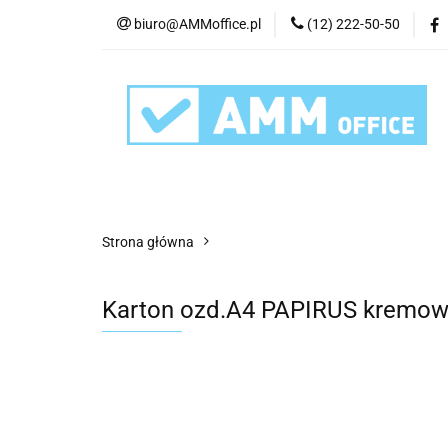
biuro@AMMoffice.pl
(12) 222-50-50
Kategorie
Art
Urządzenia i eksplo
Kategorie
Artykuły biurowe
Artyku
Strona główna
Karton ozd.A4 PAPIRUS kremow