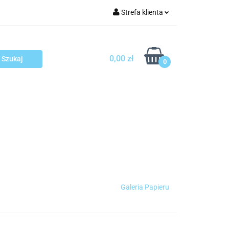
Strefa klienta
arcza
Zaloguj się
Zarejestruj się
0,00 zł
0
Dodaj zgłoszenie
sploatacja
Blog
Kontakt
Galeria Papieru