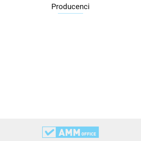
Producenci
2x3
3L