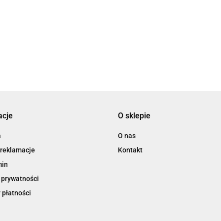
3L
acje
O sklepie
3M
a
O nas
 reklamacje
Kontakt
min
 prywatności
 płatności
3M Command