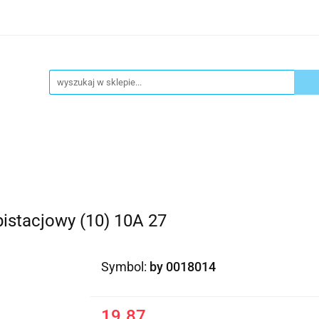
ykuły biurowe
Artykuły spożywcze
Chemia Gospod
atacja
Blog
Kontakt
ły spożywcze
Chemia Gospodarcza
Urządzenia i ek
istacjowy (10) 10A 27
Symbol:
by 0018014
19.87