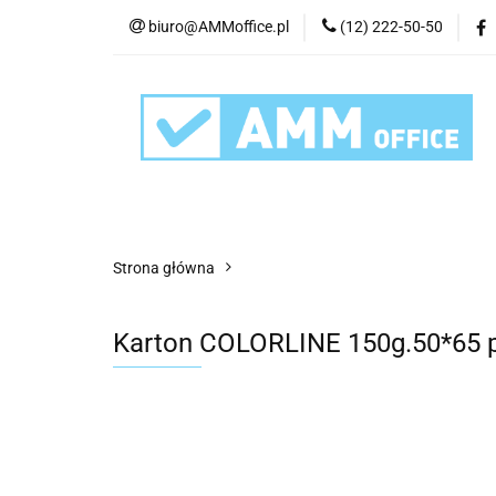
biuro@AMMoffice.pl
(12) 222-50-50
Kategorie
Art
Urządzenia i eksplo
Kategorie
Artykuły biurowe
Artyku
Strona główna
Karton COLORLINE 150g.50*65 p