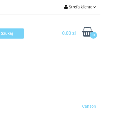
Strefa klienta
arcza
Zaloguj się
Zarejestruj się
0,00 zł
0
Dodaj zgłoszenie
sploatacja
Blog
Kontakt
Canson