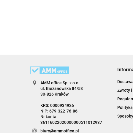
Inform
Dostaw
AMM office Sp. z o.o.
ul. Bieżanowska 84/53
Zwroty i
30-826 Kraków
Regula
KRS: 0000934926
Polityka
NIP: 679-322-76-86
Sposoby
Nr konta:
36116022020000000511012937
biuro@ammoffice.pl