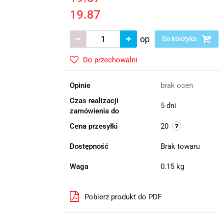
19.87
op
Do koszyka
Do przechowalni
Opinie
brak ocen
Czas realizacji
5 dni
zamówienia do
Cena przesyłki
20
Dostępność
Brak towaru
Waga
0.15 kg
Pobierz produkt do PDF