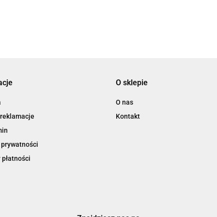
3L
acje
O sklepie
3M
a
O nas
 reklamacje
Kontakt
min
 prywatności
 płatności
3M Command