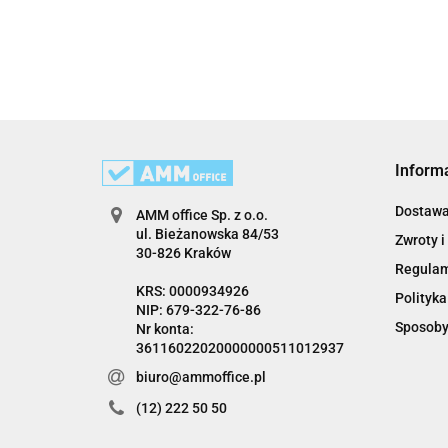
Inform
Dostaw
AMM office Sp. z o.o.
ul. Bieżanowska 84/53
Zwroty i
30-826 Kraków
Regula
KRS: 0000934926
Polityka
NIP: 679-322-76-86
Sposoby
Nr konta:
36116022020000000511012937
biuro@ammoffice.pl
(12) 222 50 50