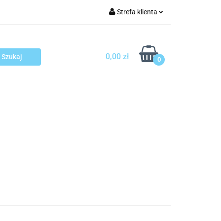
Strefa klienta
arcza
Zaloguj się
Zarejestruj się
0,00 zł
0
Dodaj zgłoszenie
sploatacja
Blog
Kontakt