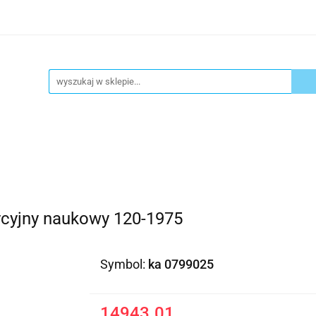
ykuły biurowe
Artykuły spożywcze
Chemia Gospod
atacja
Blog
Kontakt
ły spożywcze
Chemia Gospodarcza
Urządzenia i ek
ycyjny naukowy 120-1975
Symbol:
ka 0799025
14943.01