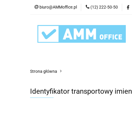
biuro@AMMoffice.pl
(12) 222-50-50
Kategorie
Art
Urządzenia i eksplo
Kategorie
Artykuły biurowe
Artyku
Strona główna
Identyfikator transportowy imie