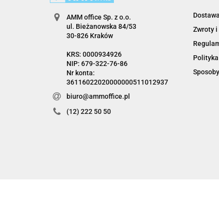
Dostaw
AMM office Sp. z o.o.
ul. Bieżanowska 84/53
Zwroty i
30-826 Kraków
Regula
KRS: 0000934926
Polityka
NIP: 679-322-76-86
Sposoby
Nr konta:
36116022020000000511012937
biuro@ammoffice.pl
(12) 222 50 50