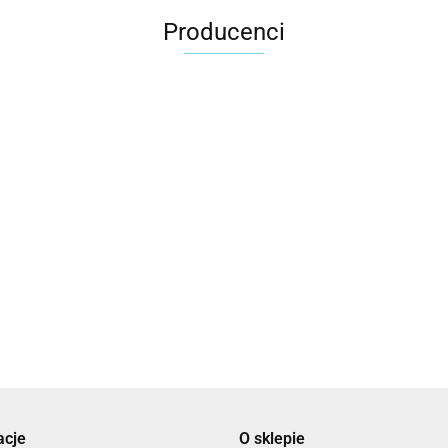
Producenci
2x3
3L
acje
O sklepie