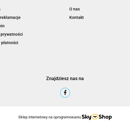
3M
a
O nas
 reklamacje
Kontakt
min
 prywatności
 płatności
3M Command
Znajdziesz nas na
3M Post-It
Sklep internetowy na oprogramowaniu