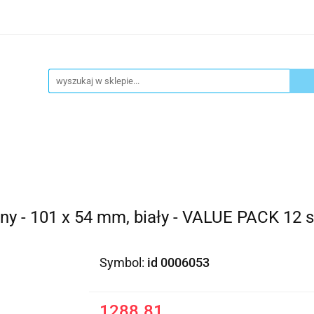
ykuły biurowe
Artykuły spożywcze
Chemia Gospod
atacja
Blog
Kontakt
ły spożywcze
Chemia Gospodarcza
Urządzenia i ek
nny - 101 x 54 mm, biały - VALUE PACK 12 
Symbol:
id 0006053
1288.81