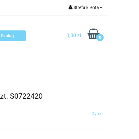
Strefa klienta
arcza
Zaloguj się
Zarejestruj się
0,00 zł
0
Dodaj zgłoszenie
sploatacja
Blog
Kontakt
szt. S0722420
Dymo