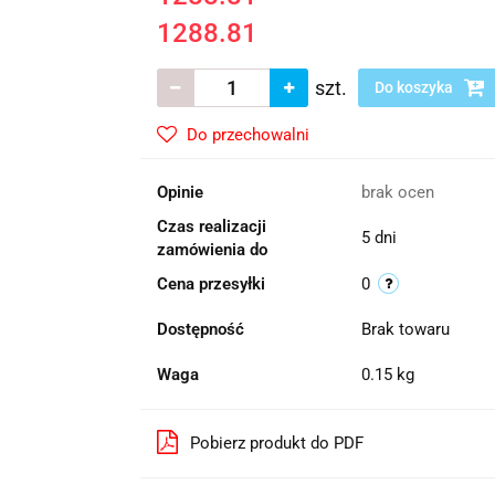
1288.81
szt.
Do koszyka
Do przechowalni
Opinie
brak ocen
Czas realizacji
5 dni
zamówienia do
Cena przesyłki
0
Dostępność
Brak towaru
Waga
0.15 kg
Pobierz produkt do PDF