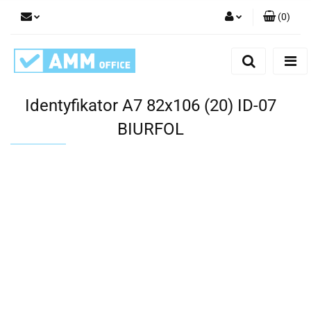
(
0
)
Zaloguj się
Zarejestruj się
Dodaj zgłoszenie
Identyfikator A7 82x106 (20) ID-07
BIURFOL