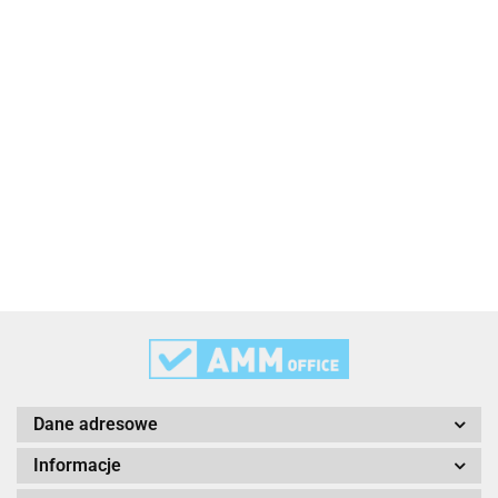
2x3
3L
3M
Dane adresowe
Informacje