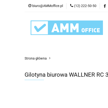
biuro@AMMoffice.pl
(12) 222-50-50
Kategorie
Art
Urządzenia i eksplo
Kategorie
Artykuły biurowe
Artyku
Strona główna
Gilotyna biurowa WALLNER RC 3