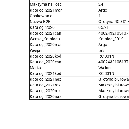
Maksymalna ilość
24
Katalog_2021mar
Argo
Opakowanie
1
Nazwa B2B
Gilotyna RC 33
Katalog_2020
05.21
Katalog_2021ean
4002432105137
Wersja_Katalogu
Katalog_2019
Katalog_2020mar
Argo
Wesja
tak
Katalog_2020kod
RC 331N
Katalog_2020ean
4002432105137
Marka
Wallner
Katalog_2021kod
RC 331N
Katalog_2021naz
Gilotyna biuro
Katalog_2021roz
Maszyny biurow
Katalog_2020roz
Maszyny biurow
Katalog_2020naz
Gilotyna biurow