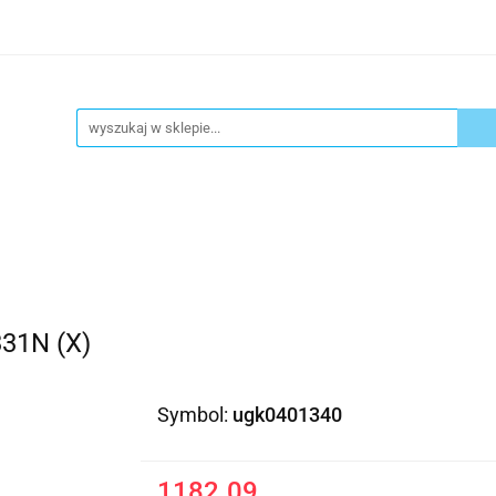
ykuły biurowe
Artykuły spożywcze
Chemia Gospod
atacja
Blog
Kontakt
ły spożywcze
Chemia Gospodarcza
Urządzenia i ek
31N (X)
Symbol:
ugk0401340
1182.09