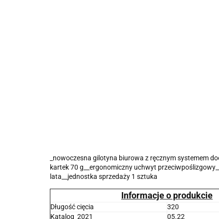
_nowoczesna gilotyna biurowa z ręcznym systemem doc
kartek 70 g__ergonomiczny uchwyt przeciwpoślizgowy
lata__jednostka sprzedaży 1 sztuka
Informacje o produkcie
Długość cięcia
320
Katalog_2021
05.22