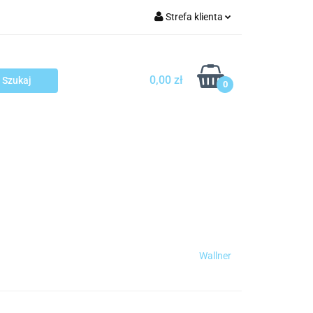
Strefa klienta
arcza
Zaloguj się
Zarejestruj się
0,00 zł
0
Dodaj zgłoszenie
sploatacja
Blog
Kontakt
Wallner