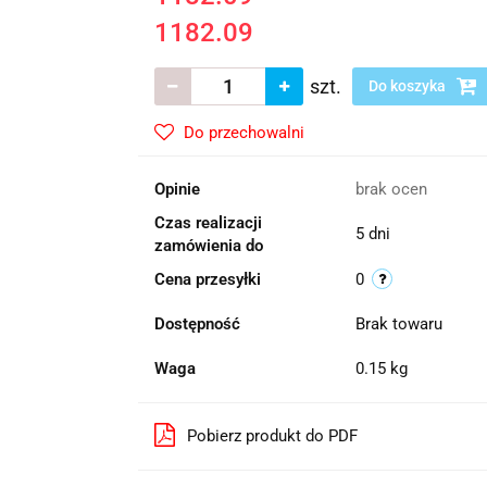
1182.09
szt.
Do koszyka
Do przechowalni
Opinie
brak ocen
Czas realizacji
5 dni
zamówienia do
Cena przesyłki
0
Dostępność
Brak towaru
Waga
0.15 kg
Pobierz produkt do PDF