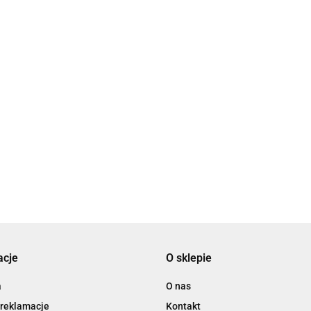
2x3
3L
acje
O sklepie
3M
a
O nas
 reklamacje
Kontakt