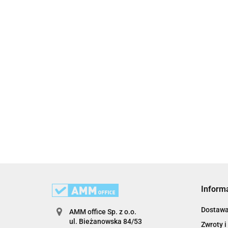
Inform
Dostaw
AMM office Sp. z o.o.
ul. Bieżanowska 84/53
Zwroty i