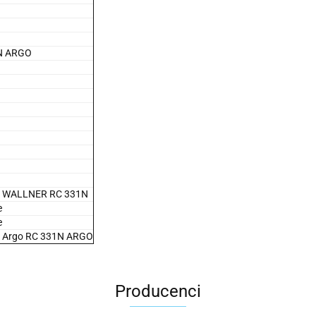
1N ARGO
wa WALLNER RC 331N
e
e
a Argo RC 331N ARGO
Producenci