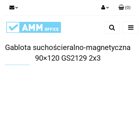
(
0
)
Zaloguj się
Zarejestruj się
Dodaj zgłoszenie
Gablota suchościeralno-magnetyczna
90×120 GS2129 2x3