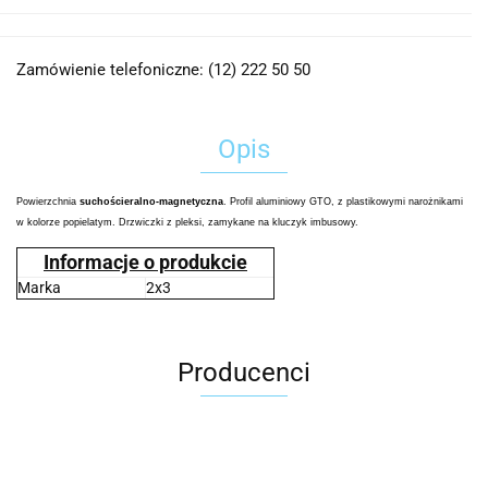
Zamówienie telefoniczne: (12) 222 50 50
Opis
Powierzchnia
suchościeralno-magnetyczna
. Profil aluminiowy GTO, z plastikowymi narożnikami
w kolorze popielatym. Drzwiczki z pleksi, zamykane na kluczyk imbusowy.
Informacje o produkcie
Marka
2x3
Producenci