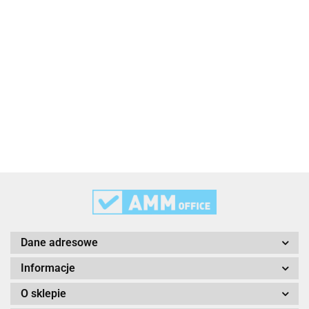
2x3
3L
3M
Dane adresowe
Informacje
O sklepie