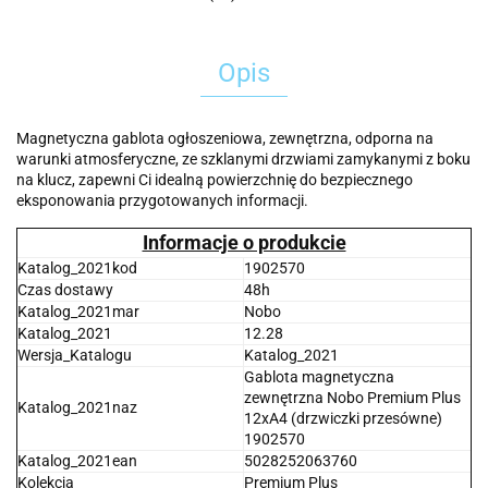
Opis
Magnetyczna gablota ogłoszeniowa, zewnętrzna, odporna na
warunki atmosferyczne, ze szklanymi drzwiami zamykanymi z boku
na klucz, zapewni Ci idealną powierzchnię do bezpiecznego
eksponowania przygotowanych informacji.
Informacje o produkcie
Katalog_2021kod
1902570
Czas dostawy
48h
Katalog_2021mar
Nobo
Katalog_2021
12.28
Wersja_Katalogu
Katalog_2021
Gablota magnetyczna
zewnętrzna Nobo Premium Plus
Katalog_2021naz
12xA4 (drzwiczki przesówne)
1902570
Katalog_2021ean
5028252063760
Kolekcja
Premium Plus