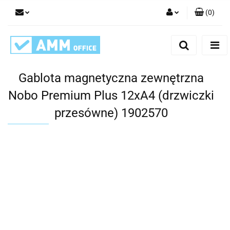
(
0
)
Zaloguj się
Zarejestruj się
Dodaj zgłoszenie
Gablota magnetyczna zewnętrzna
Nobo Premium Plus 12xA4 (drzwiczki
przesówne) 1902570