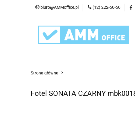
biuro@AMMoffice.pl
(12) 222-50-50
Kategorie
Art
Urządzenia i eksplo
Kategorie
Artykuły biurowe
Artyku
Strona główna
Fotel SONATA CZARNY mbk0018