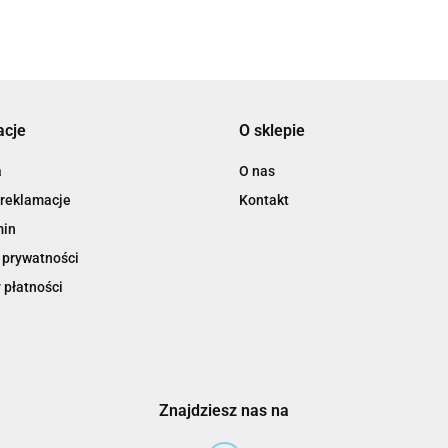
3L
acje
O sklepie
3M
a
O nas
 reklamacje
Kontakt
min
 prywatności
 płatności
3M Command
Znajdziesz nas na