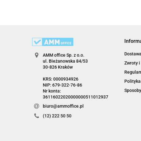
Inform
Dostaw
AMM office Sp. z o.o.
ul. Bieżanowska 84/53
Zwroty i
30-826 Kraków
Regula
KRS: 0000934926
Polityka
NIP: 679-322-76-86
Sposoby
Nr konta:
36116022020000000511012937
biuro@ammoffice.pl
(12) 222 50 50