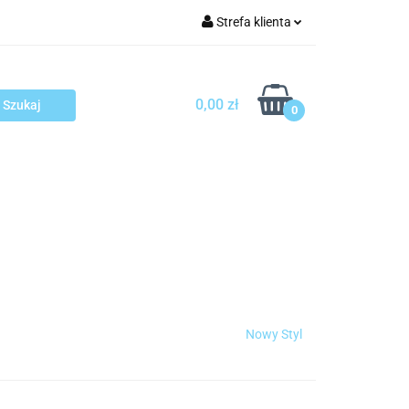
Strefa klienta
arcza
Zaloguj się
Zarejestruj się
0,00 zł
0
Dodaj zgłoszenie
sploatacja
Blog
Kontakt
Nowy Styl