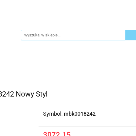
ykuły biurowe
Artykuły spożywcze
Chemia Gospod
atacja
Blog
Kontakt
ły spożywcze
Chemia Gospodarcza
Urządzenia i ek
242 Nowy Styl
Symbol:
mbk0018242
3072.15