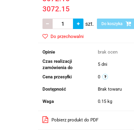
3072.15
szt.
Do koszyka
Do przechowalni
Opinie
brak ocen
Czas realizacji
5 dni
zamówienia do
Cena przesyłki
0
Dostępność
Brak towaru
Waga
0.15 kg
Pobierz produkt do PDF