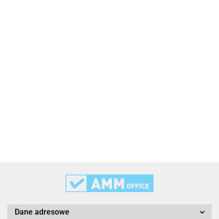
2x3
3L
3M
Dane adresowe