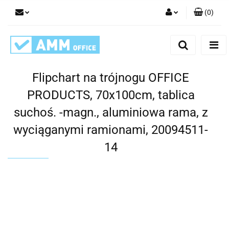
(
0
)
Zaloguj się
Zarejestruj się
Dodaj zgłoszenie
Flipchart na trójnogu OFFICE
PRODUCTS, 70x100cm, tablica
suchoś. -magn., aluminiowa rama, z
wyciąganymi ramionami, 20094511-
14