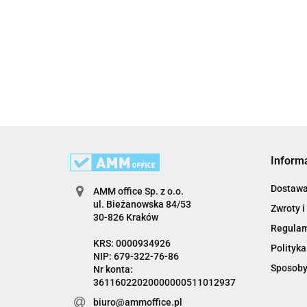
Inform
Dostaw
AMM office Sp. z o.o.
ul. Bieżanowska 84/53
Zwroty i
30-826 Kraków
Regula
KRS: 0000934926
Polityka
NIP: 679-322-76-86
Sposoby
Nr konta:
36116022020000000511012937
biuro@ammoffice.pl