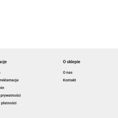
3L
acje
O sklepie
3M
a
O nas
 reklamacje
Kontakt
min
 prywatności
 płatności
3M Command