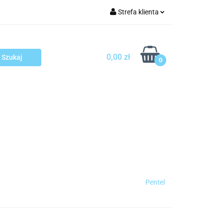
Strefa klienta
arcza
Zaloguj się
Zarejestruj się
0,00 zł
0
Dodaj zgłoszenie
sploatacja
Blog
Kontakt
Pentel