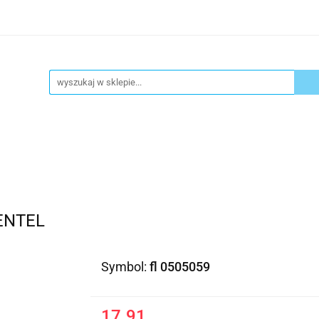
ykuły biurowe
Artykuły spożywcze
Chemia Gospod
atacja
Blog
Kontakt
ły spożywcze
Chemia Gospodarcza
Urządzenia i ek
PENTEL
Symbol:
fl 0505059
17.91