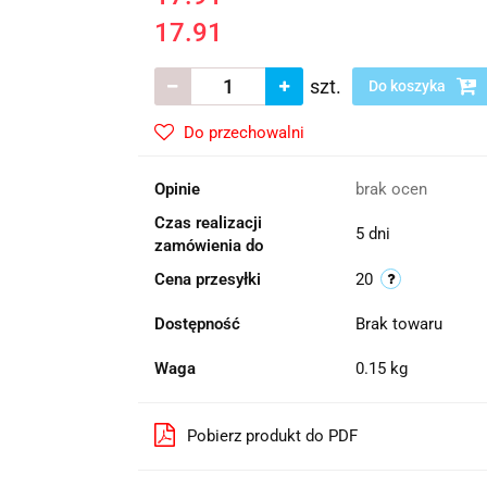
17.91
szt.
Do koszyka
Do przechowalni
Opinie
brak ocen
Czas realizacji
5 dni
zamówienia do
Cena przesyłki
20
Dostępność
Brak towaru
Waga
0.15 kg
Pobierz produkt do PDF