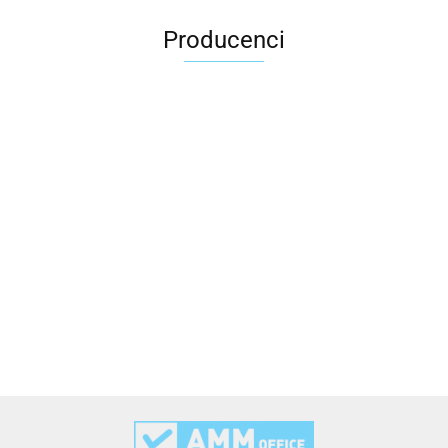
Producenci
2x3
3L