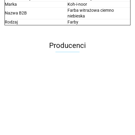
Marka
Koh-i-noor
Farba witrażowa ciemno
Nazwa B2B
niebieska
Rodzaj
Farby
Producenci
2x3
3L