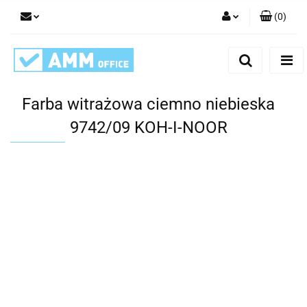
(
0
)
Zaloguj się
Zarejestruj się
Dodaj zgłoszenie
Farba witrażowa ciemno niebieska
9742/09 KOH-I-NOOR