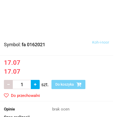
Koh-i-noor
Symbol:
fa 0162021
17.07
17.07
szt.
Do koszyka
Do przechowalni
Opinie
brak ocen