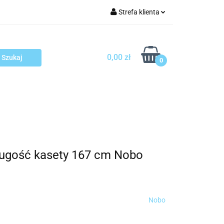
Strefa klienta
arcza
Zaloguj się
Zarejestruj się
0,00 zł
0
Dodaj zgłoszenie
sploatacja
Blog
Kontakt
długość kasety 167 cm Nobo
Nobo