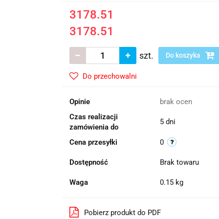
3178.51
3178.51
szt.
Do koszyka
Do przechowalni
Opinie
brak ocen
Czas realizacji
5 dni
zamówienia do
Cena przesyłki
0
Dostępność
Brak towaru
Waga
0.15 kg
Pobierz produkt do PDF