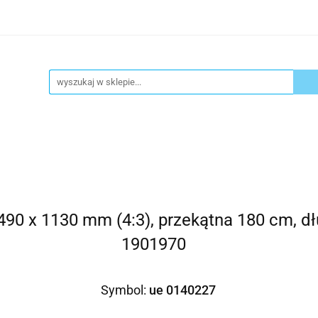
ykuły biurowe
Artykuły spożywcze
Chemia Gospod
atacja
Blog
Kontakt
ły spożywcze
Chemia Gospodarcza
Urządzenia i ek
1490 x 1130 mm (4:3), przekątna 180 cm, 
1901970
Symbol:
ue 0140227