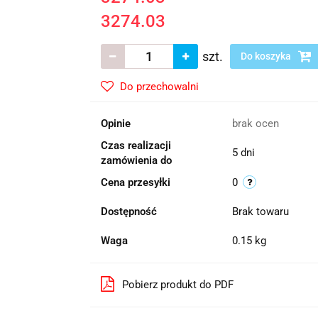
3274.03
szt.
Do koszyka
Do przechowalni
Opinie
brak ocen
Czas realizacji
5 dni
zamówienia do
Cena przesyłki
0
Dostępność
Brak towaru
Waga
0.15 kg
Pobierz produkt do PDF