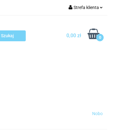
Strefa klienta
arcza
Zaloguj się
Zarejestruj się
0,00 zł
0
Dodaj zgłoszenie
sploatacja
Blog
Kontakt
Nobo