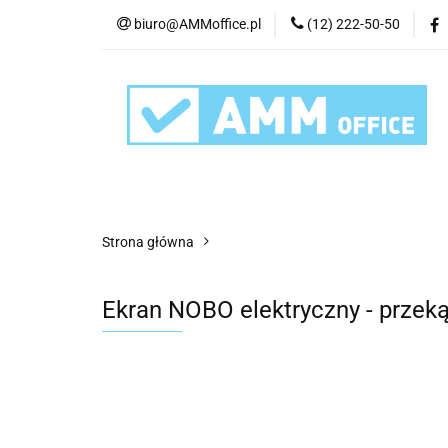
biuro@AMMoffice.pl
(12) 222-50-50
Kategorie
Art
Urządzenia i eksplo
Kategorie
Artykuły biurowe
Artyku
Strona główna
Ekran NOBO elektryczny - prze