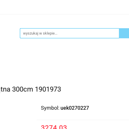
ykuły biurowe
Artykuły spożywcze
Chemia Gospod
atacja
Blog
Kontakt
ły spożywcze
Chemia Gospodarcza
Urządzenia i ek
kątna 300cm 1901973
Symbol:
uek0270227
3274.03