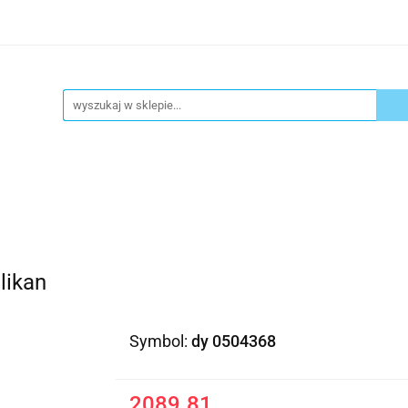
ykuły biurowe
Artykuły spożywcze
Chemia Gospod
atacja
Blog
Kontakt
ły spożywcze
Chemia Gospodarcza
Urządzenia i ek
likan
Symbol:
dy 0504368
2089.81