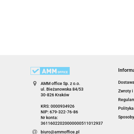
Inform
Dostaw
AMM office Sp. z o.o.
ul. Bieżanowska 84/53
Zwroty i
30-826 Kraków
Regula
KRS: 0000934926
Polityka
NIP: 679-322-76-86
Sposoby
Nr konta:
36116022020000000511012937
biuro@ammoffice.pl