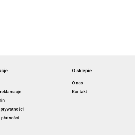
3L
acje
O sklepie
3M
a
O nas
 reklamacje
Kontakt
min
 prywatności
 płatności
3M Command