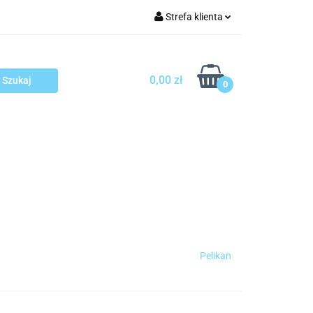
Strefa klienta
arcza
Zaloguj się
Zarejestruj się
0,00 zł
0
Dodaj zgłoszenie
sploatacja
Blog
Kontakt
Pelikan