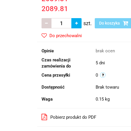
2089.81
szt.
Do koszyka
Do przechowalni
Opinie
brak ocen
Czas realizacji
5 dni
zamówienia do
Cena przesyłki
0
Dostępność
Brak towaru
Waga
0.15 kg
Pobierz produkt do PDF