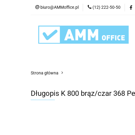
biuro@AMMoffice.pl
(12) 222-50-50
Kategorie
Art
Urządzenia i eksplo
Kategorie
Artykuły biurowe
Artyku
Strona główna
Długopis K 800 brąz/czar 368 Pe