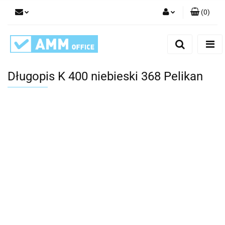
(
0
)
Zaloguj się
Zarejestruj się
Dodaj zgłoszenie
Długopis K 400 niebieski 368 Pelikan