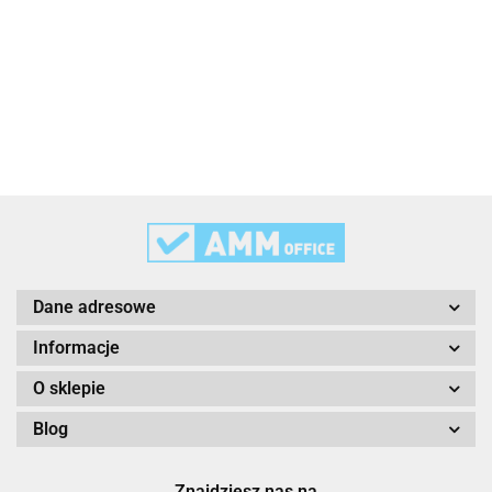
3L
3M
Dane adresowe
Informacje
O sklepie
Blog
3M Command
Znajdziesz nas na