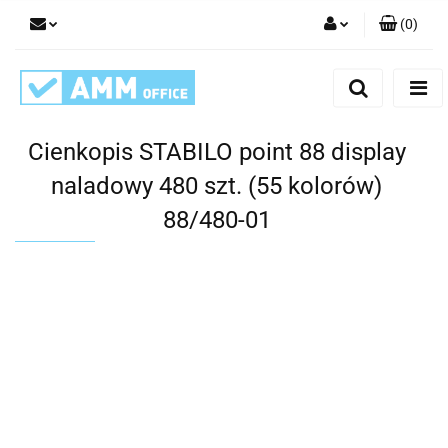
(
0
)
Zaloguj się
Zarejestruj się
Dodaj zgłoszenie
Cienkopis STABILO point 88 display
naladowy 480 szt. (55 kolorów)
88/480-01