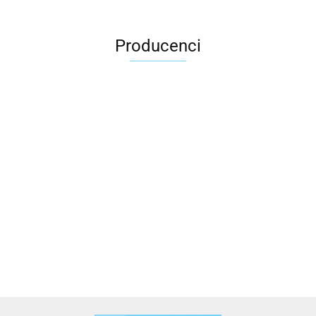
Producenci
2x3
3L