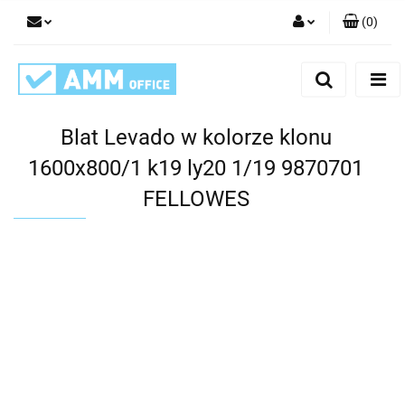
(
0
)
Zaloguj się
Zarejestruj się
Dodaj zgłoszenie
Blat Levado w kolorze klonu
1600x800/1 k19 ly20 1/19 9870701
FELLOWES