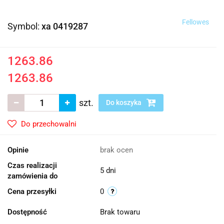
Fellowes
Symbol:
xa 0419287
1263.86
1263.86
szt.
Do koszyka
Do przechowalni
Opinie
brak ocen
Czas realizacji
5 dni
zamówienia do
Cena przesyłki
0
Dostępność
Brak towaru