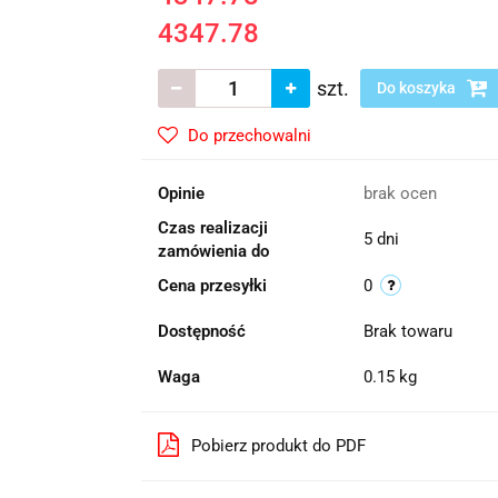
4347.78
szt.
Do koszyka
Do przechowalni
Opinie
brak ocen
Czas realizacji
5 dni
zamówienia do
Cena przesyłki
0
Dostępność
Brak towaru
Waga
0.15 kg
Pobierz produkt do PDF