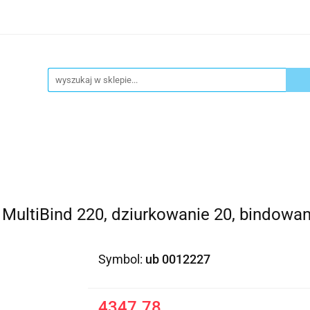
ykuły biurowe
Artykuły spożywcze
Chemia Gospod
atacja
Blog
Kontakt
ły spożywcze
Chemia Gospodarcza
Urządzenia i ek
MultiBind 220, dziurkowanie 20, bindowan
Symbol:
ub 0012227
4347.78