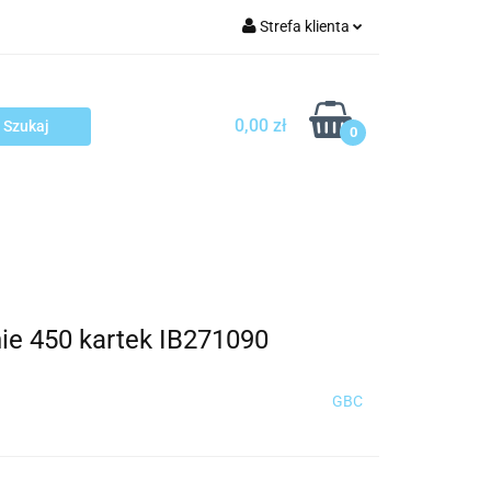
Strefa klienta
arcza
Zaloguj się
Zarejestruj się
0,00 zł
0
Dodaj zgłoszenie
sploatacja
Blog
Kontakt
ie 450 kartek IB271090
GBC