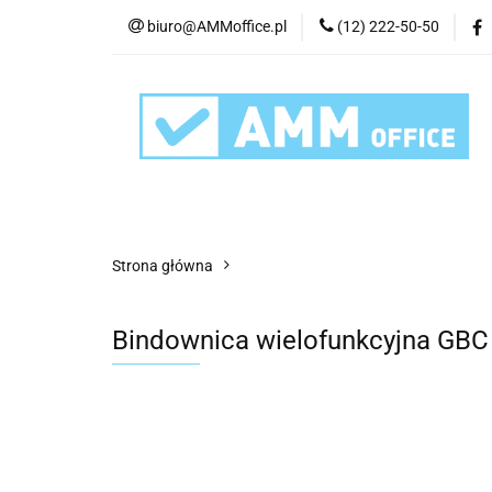
biuro@AMMoffice.pl
(12) 222-50-50
Kategorie
Art
Urządzenia i eksplo
Kategorie
Artykuły biurowe
Artyku
Strona główna
Bindownica wielofunkcyjna GBC 