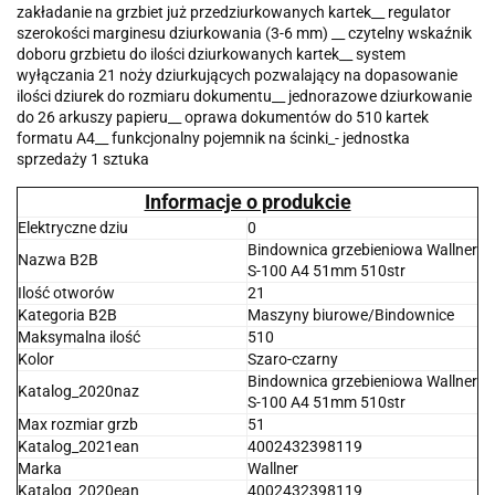
zakładanie na grzbiet już przedziurkowanych kartek__ regulator
szerokości marginesu dziurkowania (3-6 mm) __ czytelny wskaźnik
doboru grzbietu do ilości dziurkowanych kartek__ system
wyłączania 21 noży dziurkujących pozwalający na dopasowanie
ilości dziurek do rozmiaru dokumentu__ jednorazowe dziurkowanie
do 26 arkuszy papieru__ oprawa dokumentów do 510 kartek
formatu A4__ funkcjonalny pojemnik na ścinki_- jednostka
sprzedaży 1 sztuka
Informacje o produkcie
Elektryczne dziu
0
Bindownica grzebieniowa Wallner
Nazwa B2B
S-100 A4 51mm 510str
Ilość otworów
21
Kategoria B2B
Maszyny biurowe/Bindownice
Maksymalna ilość
510
Kolor
Szaro-czarny
Bindownica grzebieniowa Wallner
Katalog_2020naz
S-100 A4 51mm 510str
Max rozmiar grzb
51
Katalog_2021ean
4002432398119
Marka
Wallner
Katalog_2020ean
4002432398119