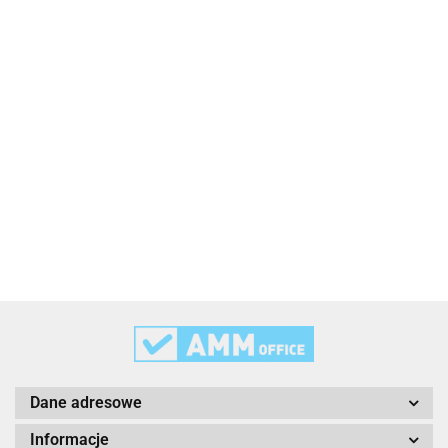
2x3
3L
3M
Dane adresowe
Informacje