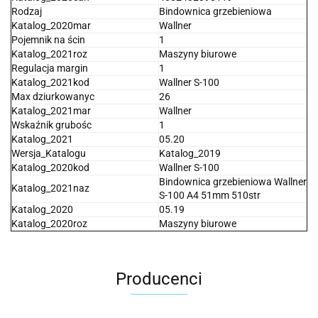
Rodzaj
Bindownica grzebieniowa
Katalog_2020mar
Wallner
Pojemnik na ścin
1
Katalog_2021roz
Maszyny biurowe
Regulacja margin
1
Katalog_2021kod
Wallner S-100
Max dziurkowanyc
26
Katalog_2021mar
Wallner
Wskaźnik grubośc
1
Katalog_2021
05.20
Wersja_Katalogu
Katalog_2019
Katalog_2020kod
Wallner S-100
Bindownica grzebieniowa Wallner
Katalog_2021naz
S-100 A4 51mm 510str
Katalog_2020
05.19
Katalog_2020roz
Maszyny biurowe
Producenci