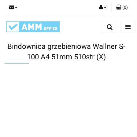
(
0
)
Zaloguj się
Zarejestruj się
Dodaj zgłoszenie
Bindownica grzebieniowa Wallner S-
100 A4 51mm 510str (X)