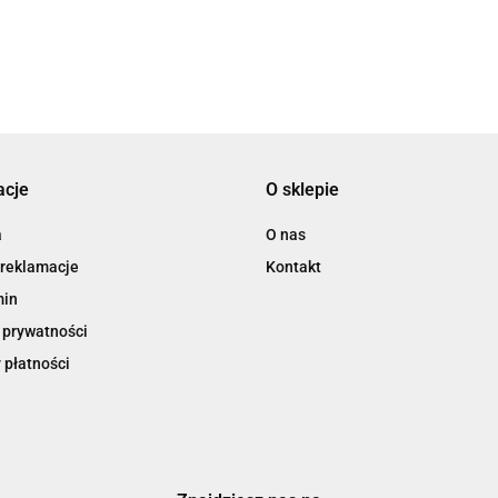
3L
acje
O sklepie
3M
a
O nas
 reklamacje
Kontakt
min
 prywatności
 płatności
3M Command