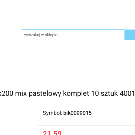
ykuły biurowe
Artykuły spożywcze
Chemia Gospod
atacja
Blog
Kontakt
ły spożywcze
Chemia Gospodarcza
Urządzenia i ek
0x200 mix pastelowy komplet 10 sztuk 40
Symbol:
bik0099015
21.59