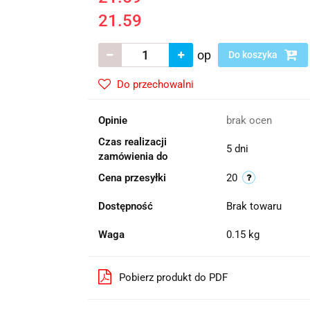
21.59
op
Do koszyka
Do przechowalni
Opinie
brak ocen
Czas realizacji
5 dni
zamówienia do
Cena przesyłki
20
Dostępność
Brak towaru
Waga
0.15 kg
Pobierz produkt do PDF