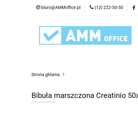
biuro@AMMoffice.pl
(12) 222-50-50
Kategorie
Art
Urządzenia i eksplo
Kategorie
Artykuły biurowe
Artyku
Strona główna
Bibuła marszczona Creatinio 5