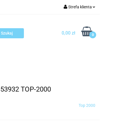
Strefa klienta
arcza
Zaloguj się
Zarejestruj się
0,00 zł
0
Dodaj zgłoszenie
sploatacja
Blog
Kontakt
0153932 TOP-2000
Top 2000