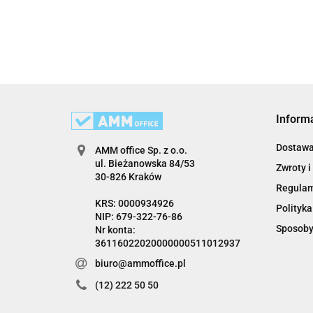
Inform
Dostaw
AMM office Sp. z o.o.
ul. Bieżanowska 84/53
Zwroty i
30-826 Kraków
Regula
KRS: 0000934926
Polityka
NIP: 679-322-76-86
Sposoby
Nr konta:
36116022020000000511012937
biuro@ammoffice.pl
(12) 222 50 50