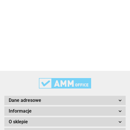
2x3
3L
3M
Dane adresowe
Informacje
O sklepie