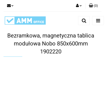
(
0
)
Zaloguj się
Zarejestruj się
Dodaj zgłoszenie
Bezramkowa, magnetyczna tablica
modułowa Nobo 850x600mm
1902220